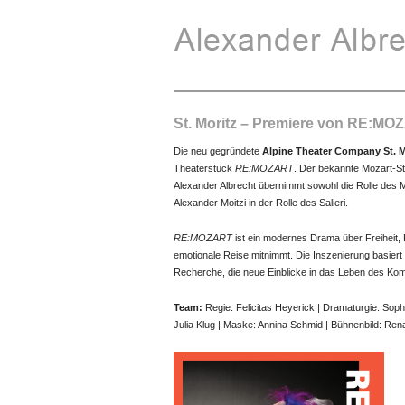
St. Moritz – Premiere von RE:MO
Die neu gegründete
Alpine Theater Company St. M
Theaterstück
RE:MOZART
. Der bekannte Mozart-Sto
Alexander Albrecht übernimmt sowohl die Rolle des Moz
Alexander Moitzi in der Rolle des Salieri.
RE:MOZART
ist ein modernes Drama über Freiheit, P
emotionale Reise mitnimmt. Die Inszenierung basier
Recherche, die neue Einblicke in das Leben des Kom
Team:
Regie: Felicitas Heyerick | Dramaturgie: Sop
Julia Klug | Maske: Annina Schmid | Bühnenbild: Rena