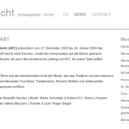
CV
NEWS
CONTACT
ZART
Mos
FAUS
oritz (ATC)
präsentiert vom 17. Dezember 2023 bis 18. Januar 2024 das
ff wird in einer frischen, modernen Interpretation auf die Bühne gebracht.
Alexa
arts als auch die künstlerische Leitung von ATC. An seiner Seite brilliert
Alexa
Morit
RE:MO
flicht und die transformative Kraft der Musik, das das Publikum auf eine intensive
Pres
t auf Alexander Puschkins Theaterstück, Mozarts Briefen und umfassender
ponisten eröffnet.
St. M
Chur 
hie Benedikt Stocker | Musik: Moritz Schneider & Robert D.C. Emery | Kostüm:
Alexan
to Valerio Marzano | Technik & Licht: Roger Stieger
Dreha
gesta
Alexa