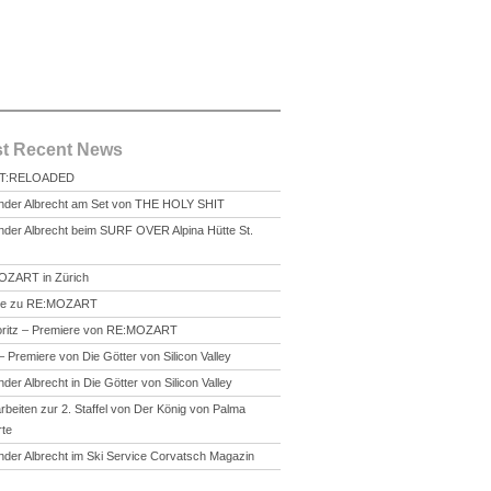
t Recent News
T:RELOADED
nder Albrecht am Set von THE HOLY SHIT
nder Albrecht beim SURF OVER Alpina Hütte St.
z
ZART in Zürich
se zu RE:MOZART
oritz – Premiere von RE:MOZART
– Premiere von Die Götter von Silicon Valley
der Albrecht in Die Götter von Silicon Valley
rbeiten zur 2. Staffel von Der König von Palma
rte
nder Albrecht im Ski Service Corvatsch Magazin